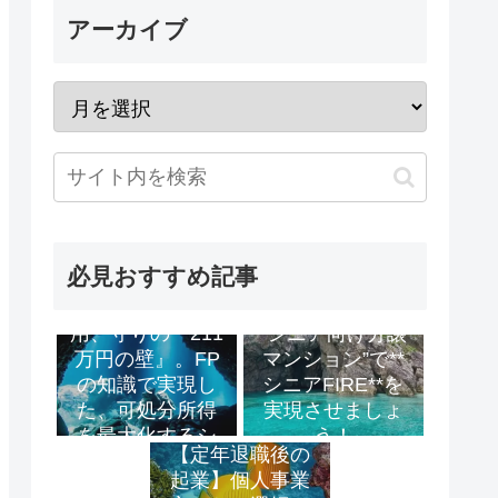
アーカイブ
必見おすすめ記事
「攻めの資産運
用、守りの『211
”シニア向け分譲
万円の壁』。FP
マンション”で**
の知識で実現し
シニアFIRE**を
た、可処分所得
実現させましょ
を最大化するシ
う！
【定年退職後の
ニアFIRE戦略」
起業】個人事業