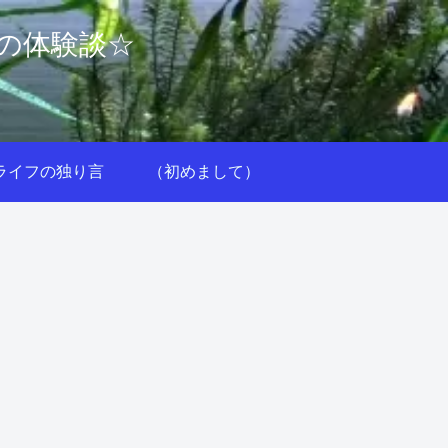
めの体験談☆
ライフの独り言
（初めまして）