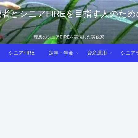
者とシニアFIREを目指す人のた
理想のシニアFIREを実現した実践家
シニアFIRE
定年・年金
資産運用
シニア