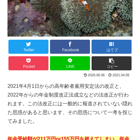
Twitter
Facebook
はてブ
Pocket
LINE
コピー
2026.06.06
2021.04.05
2021年4月1日からの高年齢者雇用安定法の改正と、
2022年からの年金制度改正法成立などの法改正が行わ
れます。この法改正には一般的に報道されていない隠れ
た思惑があると思います、その思惑について一考を投じ
てみました。
年金受給額が211万円or155万円を超えてしまい、年金