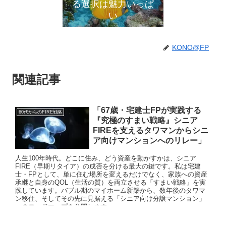
る選択は魅力いっぱ
い
KONO@FP
関連記事
「67歳・宅建士FPが実践する
60代からのFIRE戦略
『究極のすまい戦略』シニア
FIREを支えるタワマンからシニ
ア向けマンションへのリレー」
人生100年時代。どこに住み、どう資産を動かすかは、シニア
FIRE（早期リタイア）の成否を分ける最大の鍵です。私は宅建
士・FPとして、単に住む場所を変えるだけでなく、家族への資産
承継と自身のQOL（生活の質）を両立させる「すまい戦略」を実
践しています。バブル期のマイホーム新築から、数年後のタワマ
ン移住、そしてその先に見据える「シニア向け分譲マンション」
へのロードマップを公開します。