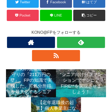
Twitter
Facebook
はてブ
Pocket
LINE
コピー
KONO@FPをフォローする
「攻めの資産運用、
守りの『211万円の
”シニア向け分譲マン
壁』。FPの知識で実
ション”で**シニア
現した、可処分所得
FIRE**を実現させま
を最大化するシニア
しょう！
FIRE戦略」
【定年退職後の起
業】個人事業主にな