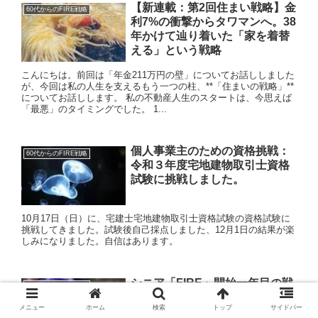
【新連載：第2回住まい戦略】金
60代からのFIRE戦略
利7%の衝撃からタワマンへ。38
年かけて辿り着いた「家を着替
える」という戦略
こんにちは。前回は「年金211万円の壁」についてお話ししました
が、今回は私の人生を支えるもう一つの柱、**「住まいの戦略」**
についてお話しします。 私の不動産人生のスタートは、今思えば
「最悪」のタイミングでした。 1...
個人事業主のための資格挑戦：
60代からのFIRE戦略
令和３年度宅地建物取引士資格
試験に挑戦しました。
10月17日（日）に、宅建士宅地建物取引士資格試験の資格試験に
挑戦してきました。試験後自己採点しました、12月1日の結果が楽
しみになりました。自信はあります。
シニア「FIRE」開始一年目の戦
60代からのFIRE戦略
略
メニュー
ホーム
検索
トップ
サイドバー